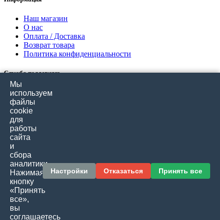
Наш магазин
О нас
Оплата / Доставка
Возврат товара
Политика конфиденциальности
Служба поддержки
Мы
Связаться с нами
используем
Отзывы покупателей
файлы
Карта сайта
cookie
для
работы
Дополнительно
сайта
и
Производители
сбора
Подарочные сертификаты
аналитики.
Товары со скидкой
Настройки
Отказаться
Принять все
Нажимая
кнопку
Личный кабинет
«Принять
все»,
Личный кабинет
вы
История заказов
соглашаетесь