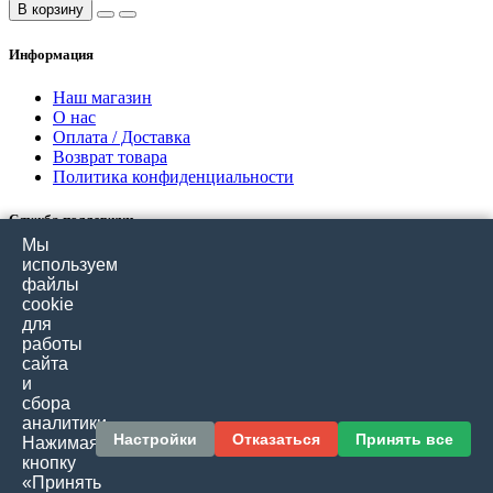
В корзину
Информация
Наш магазин
О нас
Оплата / Доставка
Возврат товара
Политика конфиденциальности
Служба поддержки
Мы
Связаться с нами
используем
Отзывы покупателей
файлы
Карта сайта
cookie
для
работы
Дополнительно
сайта
и
Производители
сбора
Подарочные сертификаты
аналитики.
Товары со скидкой
Настройки
Отказаться
Принять все
Нажимая
кнопку
Личный кабинет
«Принять