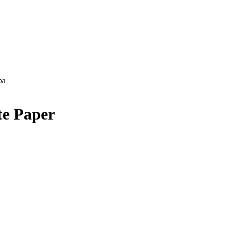
ра
te Paper