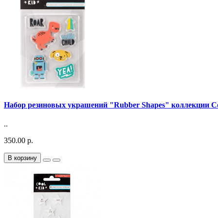
Набор резиновых украшений "Rubber Shapes" коллекции Coo
..
350.00 р.
В корзину