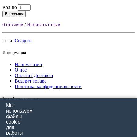
Кол-во
В корзину
0 отзывов
/
Написать отзыв
Теги:
Свадьба
Информация
Наш магазин
О нас
Оплата / Доставка
Возврат товара
Политика конфиденциальности
Служба поддержки
Мы
Связаться с нами
используем
Отзывы покупателей
файлы
Карта сайта
cookie
для
работы
Дополнительно