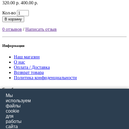
320.00 р.
400.00 р.
Кол-во
В корзину
0 отзывов
/
Написать отзыв
Информация
Наш магазин
О нас
Оплата / Доставка
Возврат товара
Политика конфиденциальности
Служба поддержки
Мы
Связаться с нами
используем
Отзывы покупателей
файлы
Карта сайта
cookie
для
работы
Дополнительно
сайта