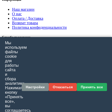
Наш магазин
О нас
Оплата / Доставка
Возврат товара
Политика конфиденциальности
Служба поддержки
Мы
Связаться с нами
используем
Отзывы покупателей
файлы
Карта сайта
cookie
для
работы
Дополнительно
сайта
и
Производители
сбора
Подарочные сертификаты
аналитики.
Товары со скидкой
Настройки
Отказаться
Принять все
Нажимая
кнопку
Личный кабинет
«Принять
все»,
Личный кабинет
вы
История заказов
соглашаетесь