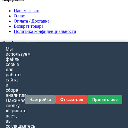
Наш магазин
О нас
Оплата / Доставка
Возврат товара
Политика конфиденциальности
Служба поддержки
Мы
Связаться с нами
используем
Отзывы покупателей
файлы
Карта сайта
cookie
для
работы
Дополнительно
сайта
и
Производители
сбора
Подарочные сертификаты
аналитики.
Товары со скидкой
Настройки
Отказаться
Принять все
Нажимая
кнопку
Личный кабинет
«Принять
все»,
Личный кабинет
вы
История заказов
соглашаетесь