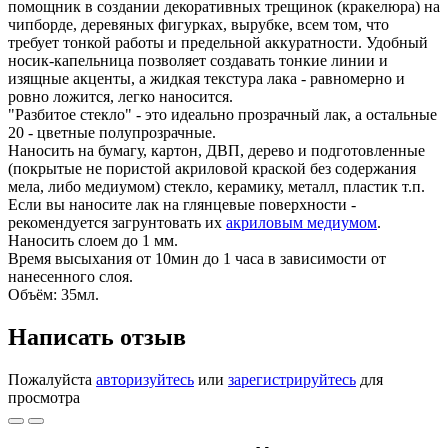
помощник в создании декоративных трещинок (кракелюра) на
чипборде, деревяных фигурках, вырубке, всем том, что
требует тонкой работы и предельной аккуратности. Удобный
носик-капельница позволяет создавать тонкие линии и
изящные акценты, а жидкая текстура лака - равномерно и
ровно ложится, легко наносится.
"Разбитое стекло" - это идеально прозрачный лак, а остальные
20 - цветные полупрозрачные.
Наносить на бумагу, картон, ДВП, дерево и подготовленные
(покрытые не пористой акриловой краской без содержания
мела, либо медиумом) стекло, керамику, металл, пластик т.п.
Если вы наносите лак на глянцевые поверхности -
рекомендуется загрунтовать их
акриловым медиумом
.
Наносить слоем до 1 мм.
Время высыхания от 10мин до 1 часа в зависимости от
нанесенного слоя.
Объём: 35мл.
Написать отзыв
Пожалуйста
авторизуйтесь
или
зарегистрируйтесь
для
просмотра