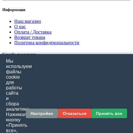
Информация
Наш магазин
О нас
Оплата / Доставка
Возврат товара
Политика конфиденциальности
Служба поддержки
Мы
Связаться с нами
используем
Отзывы покупателей
файлы
Карта сайта
cookie
для
работы
Дополнительно
сайта
и
Производители
сбора
Подарочные сертификаты
аналитики.
Товары со скидкой
Настройки
Отказаться
Принять все
Нажимая
кнопку
Личный кабинет
«Принять
все»,