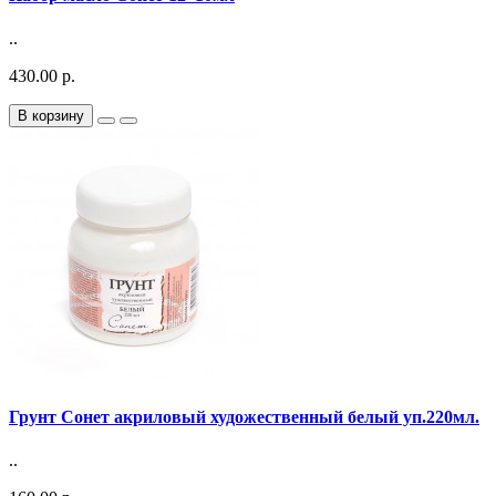
..
430.00 р.
В корзину
Грунт Сонет акриловый художественный белый уп.220мл.
..