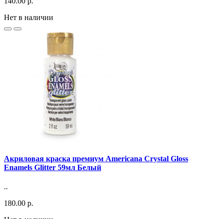
140.00 р.
Нет в наличии
Акриловая краска премиум Americana Crystal Gloss
Enamels Glitter 59мл Белый
..
180.00 р.