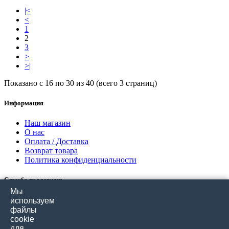
|<
<
1
2
3
>
>|
Показано с 16 по 30 из 40 (всего 3 страниц)
Информация
Наш магазин
О нас
Оплата / Доставка
Возврат товара
Политика конфиденциальности
Служба поддержки
Мы
Связаться с нами
используем
Отзывы покупателей
файлы
Карта сайта
cookie
для