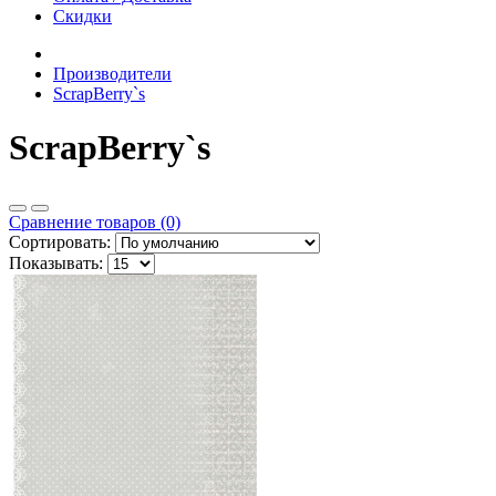
Скидки
Производители
ScrapBerry`s
ScrapBerry`s
Сравнение товаров (0)
Сортировать:
Показывать: