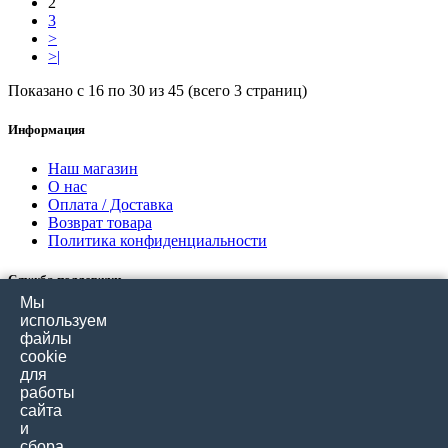
2
3
>
>|
Показано с 16 по 30 из 45 (всего 3 страниц)
Информация
Наш магазин
О нас
Оплата / Доставка
Возврат товара
Политика конфиденциальности
Служба поддержки
Мы
Связаться с нами
используем
Отзывы покупателей
файлы
Карта сайта
cookie
для
работы
Дополнительно
сайта
и
Производители
сбора