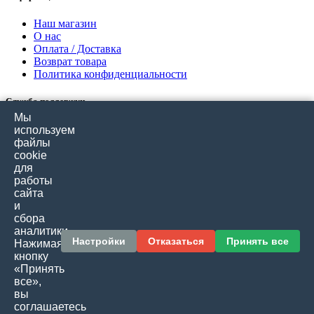
Наш магазин
О нас
Оплата / Доставка
Возврат товара
Политика конфиденциальности
Служба поддержки
Мы
Связаться с нами
используем
Отзывы покупателей
файлы
Карта сайта
cookie
для
работы
Дополнительно
сайта
и
Производители
сбора
Подарочные сертификаты
аналитики.
Товары со скидкой
Настройки
Отказаться
Принять все
Нажимая
кнопку
Личный кабинет
«Принять
все»,
Личный кабинет
вы
История заказов
соглашаетесь