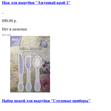
Нож для вырубки "Ажурный край 3"
..
690.00 р.
Нет в наличии
Набор ножей для вырубки "Столовые приборы"
..