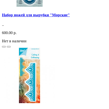
Набор ножей для вырубки "Морские"
..
600.00 р.
Нет в наличии