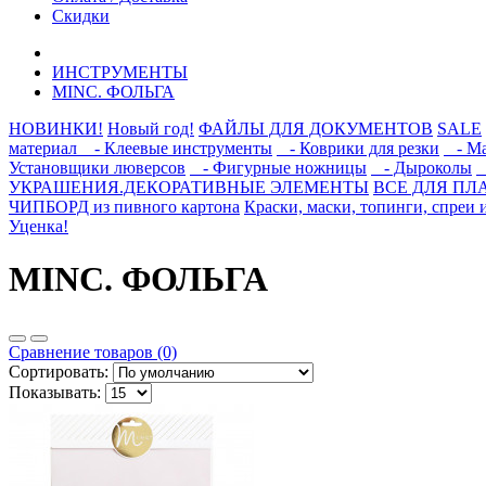
Скидки
ИНСТРУМЕНТЫ
MINC. ФОЛЬГА
НОВИНКИ!
Новый год!
ФАЙЛЫ ДЛЯ ДОКУМЕНТОВ
SALE
материал
- Клеевые инструменты
- Коврики для резки
- Ма
Установщики люверсов
- Фигурные ножницы
- Дыроколы
-
УКРАШЕНИЯ.ДЕКОРАТИВНЫЕ ЭЛЕМЕНТЫ
ВСЕ ДЛЯ ПЛ
ЧИПБОРД из пивного картона
Краски, маски, топинги, спреи 
Уценка!
MINC. ФОЛЬГА
Сравнение товаров (0)
Сортировать:
Показывать: