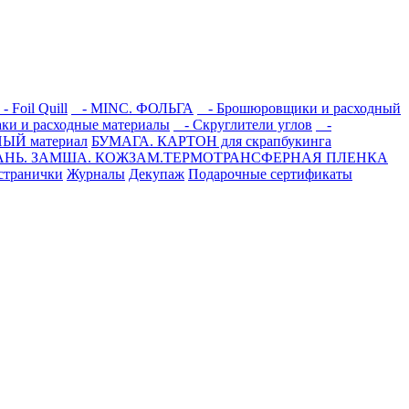
 Foil Quill
- MINC. ФОЛЬГА
- Брошюровщики и расходный
ки и расходные материалы
- Скруглители углов
-
ЫЙ материал
БУМАГА. КАРТОН для скрапбукинга
АНЬ. ЗАМША. КОЖЗАМ.ТЕРМОТРАНСФЕРНАЯ ПЛЕНКА
странички
Журналы
Декупаж
Подарочные сертификаты