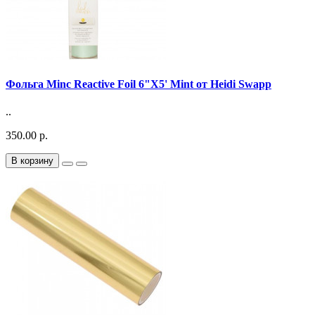
Фольга Minc Reactive Foil 6"X5' Mint от Heidi Swapp
..
350.00 р.
В корзину