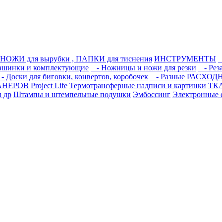
НОЖИ для вырубки , ПАПКИ для тиснения
ИНСТРУМЕНТЫ
-
шинки и комплектующие
- Ножницы и ножи для резки
- Реза
 Доски для биговки, конвертов, коробочек
- Разные
РАСХОДН
АНЕРОВ
Project Life
Термотрансферные надписи и картинки
ТК
и др
Штампы и штемпельные подушки
Эмбоссинг
Электронные 