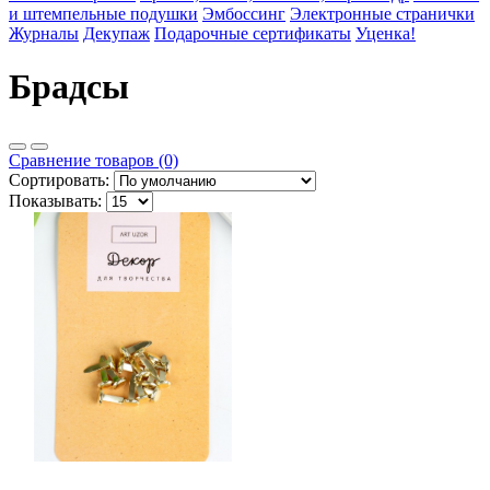
и штемпельные подушки
Эмбоссинг
Электронные странички
Журналы
Декупаж
Подарочные сертификаты
Уценка!
Брадсы
Сравнение товаров (0)
Сортировать:
Показывать: