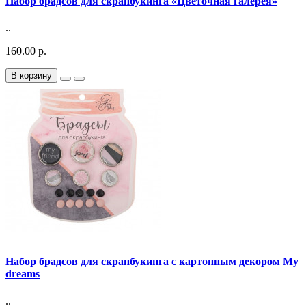
Набор брадсов для скрапбукинга «Цветочная галерея»
..
160.00 р.
В корзину
Набор брадсов для скрапбукинга с картонным декором My
dreams
..