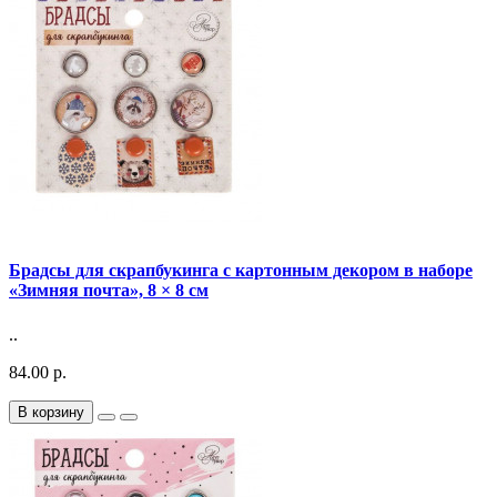
Брадсы для скрапбукинга с картонным декором в наборе
«Зимняя почта», 8 × 8 см
..
84.00 р.
В корзину