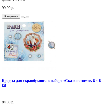
99.00 р.
В корзину
Брадсы для скрапбукинга в наборе «Сказки о зиме», 8 × 8
см
..
84.00 р.