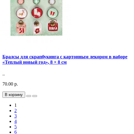
Брадсы для скрапбукинга с картонным декором в наборе
«Теплый новый год», 8 × 8 см
..
70.00 р.
В корзину
1
2
3
4
5
6