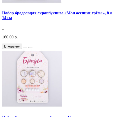
Набор брадсовдля скрапбукинга «Мои осенние грёзы», 8 ×
14 см
..
160.00 р.
В корзину