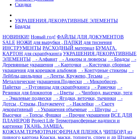
Скидки
УКРАШЕНИЯ.ДЕКОРАТИВНЫЕ ЭЛЕМЕНТЫ
Брадсы
НОВИНКИ!
Новый год!
ФАЙЛЫ ДЛЯ ДОКУМЕНТОВ
SALE
НОЖИ для вырубки , ПАПКИ для тиснения
ИНСТРУМЕНТЫ
РАСХОДНЫЙ материал
БУМАГА.
КАРТОН для скрапбукинга
УКРАШЕНИЯ.ДЕКОРАТИВНЫЕ
ЭЛЕМЕНТЫ
- Алфавит
- Анкеры и люверсы
- Брадсы
-
Деревянные украшения
- Карточки
- Кисточки, сборные
украшения для корешков альбомов
- Контурные стикеры
-
Лейблы,шильдики
- Ленты, Кружево, Тесьма
-
Металлические украшения.Подвески
- Микробисер,
Пайетки
- Пуговицы для скрапбукинга
- Рамочки
-
Резинки для блокнотов
- Цветы
- Чипборд, высечки, теги
- Эмалевые подвески
- Ягодки, веточки, тычинки
-
Дотсы , Стразы, Полужемчуг
- Наклейки
- Скотч
декоративный
- Украшения объемные
- Шнуры
-
Высечки
- Топсы, Фишки
- Прочие украшения
ВСЕ ДЛЯ
ПЛАНЕРОВ
Project Life
Термотрансферные надписи и
картинки
ТКАНЬ. ЗАМША.
КОЖЗАМ.ТЕРМОТРАНСФЕРНАЯ ПЛЕНКА
ЧИПБОРД из
пивного картона
Краски, маски, топинги, спреи и др
Штампы