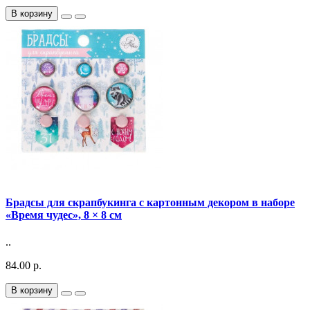
В корзину
Брадсы для скрапбукинга с картонным декором в наборе
«Время чудес», 8 × 8 см
..
84.00 р.
В корзину