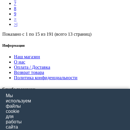
7
8
9
>
>|
Показано с 1 по 15 из 191 (всего 13 страниц)
Информация
Наш магазин
О нас
Оплата / Доставка
Возврат товара
Политика конфиденциальности
Служба поддержки
Мы
Связаться с нами
используем
Отзывы покупателей
файлы
Карта сайта
cookie
для
работы
Дополнительно
сайта