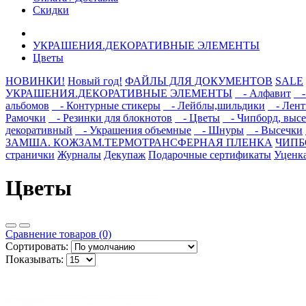
Скидки
УКРАШЕНИЯ.ДЕКОРАТИВНЫЕ ЭЛЕМЕНТЫ
Цветы
НОВИНКИ!
Новый год!
ФАЙЛЫ ДЛЯ ДОКУМЕНТОВ
SALE
УКРАШЕНИЯ.ДЕКОРАТИВНЫЕ ЭЛЕМЕНТЫ
- Алфавит
- 
альбомов
- Контурные стикеры
- Лейблы,шильдики
- Ленты
Рамочки
- Резинки для блокнотов
- Цветы
- Чипборд, высе
декоративный
- Украшения объемные
- Шнуры
- Высечки
ЗАМША. КОЖЗАМ.ТЕРМОТРАНСФЕРНАЯ ПЛЕНКА
ЧИПБО
странички
Журналы
Декупаж
Подарочные сертификаты
Уценк
Цветы
Сравнение товаров (0)
Сортировать:
Показывать: