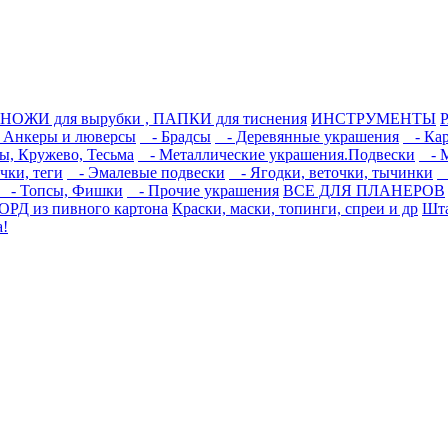
НОЖИ для вырубки , ПАПКИ для тиснения
ИНСТРУМЕНТЫ
Анкеры и люверсы
- Брадсы
- Деревянные украшения
- Кар
, Кружево, Тесьма
- Металлические украшения.Подвески
- М
чки, теги
- Эмалевые подвески
- Ягодки, веточки, тычинки
-
- Топсы, Фишки
- Прочие украшения
ВСЕ ДЛЯ ПЛАНЕРОВ
РД из пивного картона
Краски, маски, топинги, спреи и др
Шта
а!