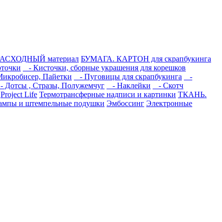
РАСХОДНЫЙ материал
БУМАГА. КАРТОН для скрапбукинга
точки
- Кисточки, сборные украшения для корешков
икробисер, Пайетки
- Пуговицы для скрапбукинга
-
 Дотсы , Стразы, Полужемчуг
- Наклейки
- Скотч
Project Life
Термотрансферные надписи и картинки
ТКАНЬ.
мпы и штемпельные подушки
Эмбоссинг
Электронные