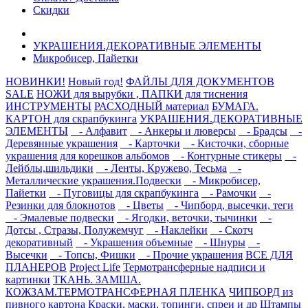
Скидки
УКРАШЕНИЯ.ДЕКОРАТИВНЫЕ ЭЛЕМЕНТЫ
Микробисер, Пайетки
НОВИНКИ!
Новый год!
ФАЙЛЫ ДЛЯ ДОКУМЕНТОВ
SALE
НОЖИ для вырубки , ПАПКИ для тиснения
ИНСТРУМЕНТЫ
РАСХОДНЫЙ материал
БУМАГА.
КАРТОН для скрапбукинга
УКРАШЕНИЯ.ДЕКОРАТИВНЫЕ
ЭЛЕМЕНТЫ
- Алфавит
- Анкеры и люверсы
- Брадсы
-
Деревянные украшения
- Карточки
- Кисточки, сборные
украшения для корешков альбомов
- Контурные стикеры
-
Лейблы,шильдики
- Ленты, Кружево, Тесьма
-
Металлические украшения.Подвески
- Микробисер,
Пайетки
- Пуговицы для скрапбукинга
- Рамочки
-
Резинки для блокнотов
- Цветы
- Чипборд, высечки, теги
- Эмалевые подвески
- Ягодки, веточки, тычинки
-
Дотсы , Стразы, Полужемчуг
- Наклейки
- Скотч
декоративный
- Украшения объемные
- Шнуры
-
Высечки
- Топсы, Фишки
- Прочие украшения
ВСЕ ДЛЯ
ПЛАНЕРОВ
Project Life
Термотрансферные надписи и
картинки
ТКАНЬ. ЗАМША.
КОЖЗАМ.ТЕРМОТРАНСФЕРНАЯ ПЛЕНКА
ЧИПБОРД из
пивного картона
Краски, маски, топинги, спреи и др
Штампы