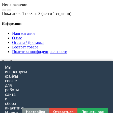
Нет в наличии
Показано с 1 по 3 из 3 (всего 1 страниц)
Информация
Наш магазин
О нас
Оплата / Доставка
Возврат товара
Политика конфиденциальности
Служба поддержки
Мы
Связаться с нами
используем
Отзывы покупателей
файлы
Карта сайта
cookie
для
работы
Дополнительно
сайта
и
Производители
сбора
Подарочные сертификаты
аналитики.
Товары со скидкой
Настройки
Отказаться
Принять все
Нажимая