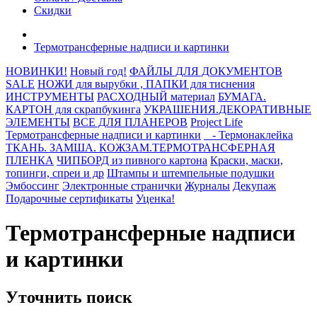
Скидки
Термотрансферные надписи и картинки
НОВИНКИ!
Новый год!
ФАЙЛЫ ДЛЯ ДОКУМЕНТОВ
SALE
НОЖИ для вырубки , ПАПКИ для тиснения
ИНСТРУМЕНТЫ
РАСХОДНЫЙ материал
БУМАГА.
КАРТОН для скрапбукинга
УКРАШЕНИЯ.ДЕКОРАТИВНЫЕ
ЭЛЕМЕНТЫ
ВСЕ ДЛЯ ПЛАНЕРОВ
Project Life
Термотрансферные надписи и картинки
- Термонаклейка
ТКАНЬ. ЗАМША. КОЖЗАМ.ТЕРМОТРАНСФЕРНАЯ
ПЛЕНКА
ЧИПБОРД из пивного картона
Краски, маски,
топинги, спреи и др
Штампы и штемпельные подушки
Эмбоссинг
Электронные странички
Журналы
Декупаж
Подарочные сертификаты
Уценка!
Термотрансферные надписи
и картинки
Уточнить поиск