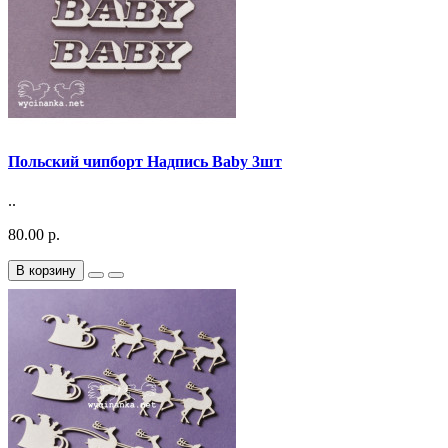
Польский чипборт Надпись Baby 3шт
..
80.00 р.
В корзину