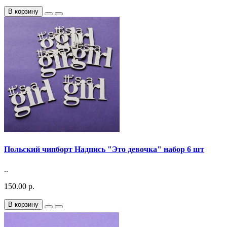
В корзину
Польский чипборт Надпись "Это девочка" набор 6 шт
..
150.00 р.
В корзину