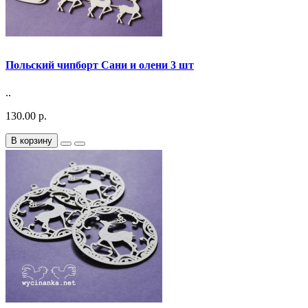
Польский чипборт Сани и олени 3 шт
..
130.00 р.
В корзину