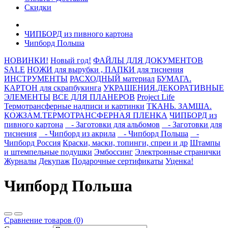
Скидки
ЧИПБОРД из пивного картона
Чипборд Польша
НОВИНКИ!
Новый год!
ФАЙЛЫ ДЛЯ ДОКУМЕНТОВ
SALE
НОЖИ для вырубки , ПАПКИ для тиснения
ИНСТРУМЕНТЫ
РАСХОДНЫЙ материал
БУМАГА.
КАРТОН для скрапбукинга
УКРАШЕНИЯ.ДЕКОРАТИВНЫЕ
ЭЛЕМЕНТЫ
ВСЕ ДЛЯ ПЛАНЕРОВ
Project Life
Термотрансферные надписи и картинки
ТКАНЬ. ЗАМША.
КОЖЗАМ.ТЕРМОТРАНСФЕРНАЯ ПЛЕНКА
ЧИПБОРД из
пивного картона
- Заготовки для альбомов
- Заготовки для
тиснения
- Чипборд из акрила
- Чипборд Польша
-
Чипборд Россия
Краски, маски, топинги, спреи и др
Штампы
и штемпельные подушки
Эмбоссинг
Электронные странички
Журналы
Декупаж
Подарочные сертификаты
Уценка!
Чипборд Польша
Сравнение товаров (0)