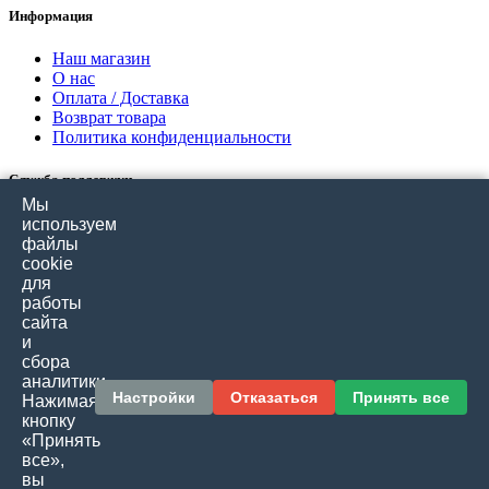
Информация
Наш магазин
О нас
Оплата / Доставка
Возврат товара
Политика конфиденциальности
Служба поддержки
Мы
Связаться с нами
используем
Отзывы покупателей
файлы
Карта сайта
cookie
для
работы
Дополнительно
сайта
и
Производители
сбора
Подарочные сертификаты
аналитики.
Товары со скидкой
Настройки
Отказаться
Принять все
Нажимая
кнопку
Личный кабинет
«Принять
все»,
Личный кабинет
вы