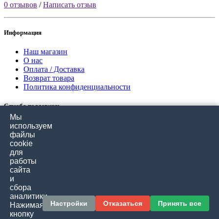
0 отзывов
/
Написать отзыв
Информация
Наш магазин
О нас
Оплата / Доставка
Возврат товара
Политика конфиденциальности
Служба поддержки
Мы
Связаться с нами
используем
Отзывы покупателей
файлы
Карта сайта
cookie
для
работы
Дополнительно
сайта
и
Производители
сбора
Подарочные сертификаты
аналитики.
Товары со скидкой
Настройки
Отказаться
Принять все
Нажимая
кнопку
Личный кабинет