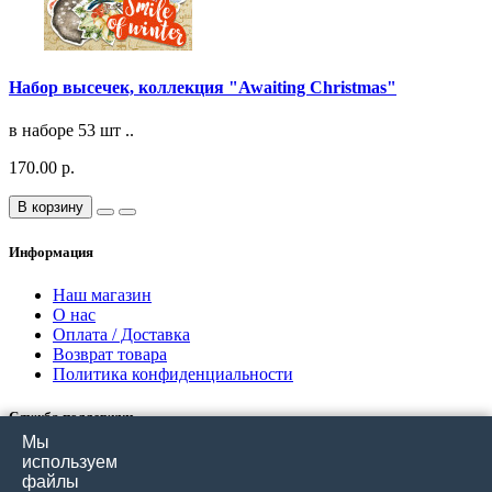
Набор высечек, коллекция "Awaiting Christmas"
в наборе 53 шт ..
170.00 р.
В корзину
Информация
Наш магазин
О нас
Оплата / Доставка
Возврат товара
Политика конфиденциальности
Служба поддержки
Мы
Связаться с нами
используем
Отзывы покупателей
файлы