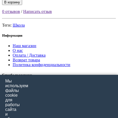
В корзину
0 отзывов
/
Написать отзыв
Теги:
Школа
Информация
Наш магазин
О нас
Оплата / Доставка
Возврат товара
Политика конфиденциальности
Служба поддержки
Мы
Связаться с нами
используем
Отзывы покупателей
файлы
Карта сайта
cookie
для
работы
Дополнительно
сайта
и
Производители