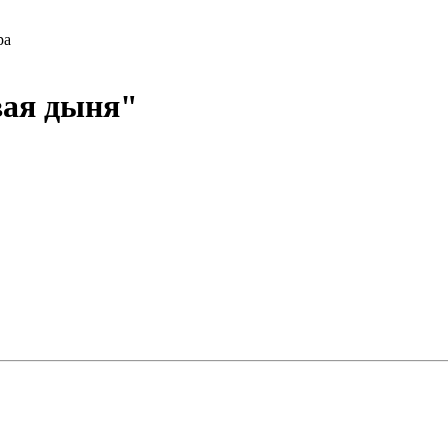
ра
вая дыня"