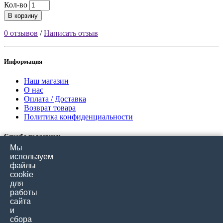
Кол-во
В корзину
0 отзывов
/
Написать отзыв
Информация
Наш магазин
О нас
Оплата / Доставка
Возврат товара
Политика конфиденциальности
Служба поддержки
Мы
Связаться с нами
используем
Отзывы покупателей
файлы
Карта сайта
cookie
для
работы
Дополнительно
сайта
и
Производители
сбора
Подарочные сертификаты