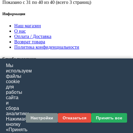
Показано с 31 по 40 из 40 (всего 3 страниц)
Информация
Наш магазин
О нас
Оплата / Доставка
Возврат товара
Политика конфиденциальности
Служба поддержки
Мы
Связаться с нами
используем
Отзывы покупателей
файлы
Карта сайта
cookie
для
работы
Дополнительно
сайта
и
Производители
сбора
Подарочные сертификаты
аналитики.
Товары со скидкой
Настройки
Отказаться
Принять все
Нажимая
кнопку
Личный кабинет
«Принять