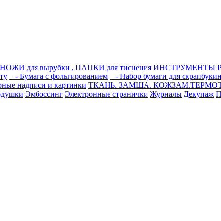
НОЖИ для вырубки , ПАПКИ для тиснения
ИНСТРУМЕНТЫ
ту
- Бумага с фольгированием
- Набор бумаги для скрапбукин
рные надписи и картинки
ТКАНЬ. ЗАМША. КОЖЗАМ.ТЕРМО
одушки
Эмбоссинг
Электронные странички
Журналы
Декупаж
П