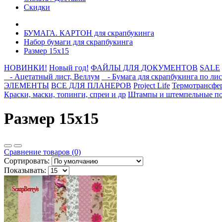
Скидки
БУМАГА. КАРТОН для скрапбукинга
Набор бумаги для скрапбукинга
Размер 15х15
НОВИНКИ!
Новый год!
ФАЙЛЫ ДЛЯ ДОКУМЕНТОВ
SALE
- Ацетатный лист, Веллум
- Бумага для скрапбукинга по лис
ЭЛЕМЕНТЫ
ВСЕ ДЛЯ ПЛАНЕРОВ
Project Life
Термотрансфе
Краски, маски, топинги, спреи и др
Штампы и штемпельные п
Размер 15х15
Сравнение товаров (0)
Сортировать:
Показывать: