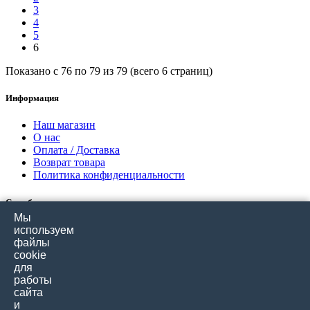
3
4
5
6
Показано с 76 по 79 из 79 (всего 6 страниц)
Информация
Наш магазин
О нас
Оплата / Доставка
Возврат товара
Политика конфиденциальности
Служба поддержки
Мы
Связаться с нами
используем
Отзывы покупателей
файлы
Карта сайта
cookie
для
работы
Дополнительно
сайта
и
Производители