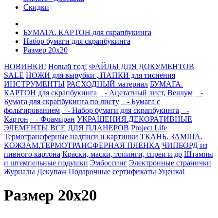
Скидки
БУМАГА. КАРТОН для скрапбукинга
Набор бумаги для скрапбукинга
Размер 20х20
НОВИНКИ!
Новый год!
ФАЙЛЫ ДЛЯ ДОКУМЕНТОВ
SALE
НОЖИ для вырубки , ПАПКИ для тиснения
ИНСТРУМЕНТЫ
РАСХОДНЫЙ материал
БУМАГА.
КАРТОН для скрапбукинга
- Ацетатный лист, Веллум
-
Бумага для скрапбукинга по листу
- Бумага с
фольгированием
- Набор бумаги для скрапбукинга
-
Картон
- Фоамиран
УКРАШЕНИЯ.ДЕКОРАТИВНЫЕ
ЭЛЕМЕНТЫ
ВСЕ ДЛЯ ПЛАНЕРОВ
Project Life
Термотрансферные надписи и картинки
ТКАНЬ. ЗАМША.
КОЖЗАМ.ТЕРМОТРАНСФЕРНАЯ ПЛЕНКА
ЧИПБОРД из
пивного картона
Краски, маски, топинги, спреи и др
Штампы
и штемпельные подушки
Эмбоссинг
Электронные странички
Журналы
Декупаж
Подарочные сертификаты
Уценка!
Размер 20х20