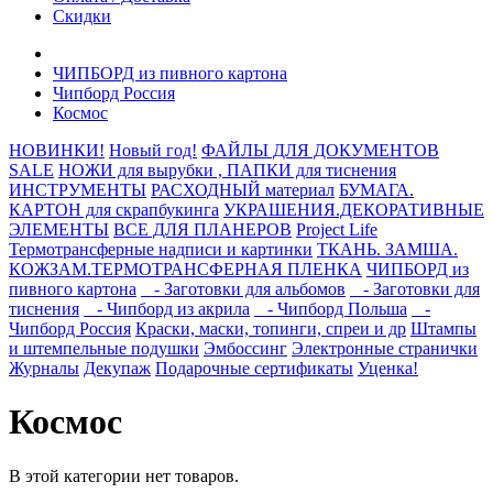
Скидки
ЧИПБОРД из пивного картона
Чипборд Россия
Космос
НОВИНКИ!
Новый год!
ФАЙЛЫ ДЛЯ ДОКУМЕНТОВ
SALE
НОЖИ для вырубки , ПАПКИ для тиснения
ИНСТРУМЕНТЫ
РАСХОДНЫЙ материал
БУМАГА.
КАРТОН для скрапбукинга
УКРАШЕНИЯ.ДЕКОРАТИВНЫЕ
ЭЛЕМЕНТЫ
ВСЕ ДЛЯ ПЛАНЕРОВ
Project Life
Термотрансферные надписи и картинки
ТКАНЬ. ЗАМША.
КОЖЗАМ.ТЕРМОТРАНСФЕРНАЯ ПЛЕНКА
ЧИПБОРД из
пивного картона
- Заготовки для альбомов
- Заготовки для
тиснения
- Чипборд из акрила
- Чипборд Польша
-
Чипборд Россия
Краски, маски, топинги, спреи и др
Штампы
и штемпельные подушки
Эмбоссинг
Электронные странички
Журналы
Декупаж
Подарочные сертификаты
Уценка!
Космос
В этой категории нет товаров.