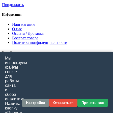
Продолжить
Информация
Наш магазин
О нас
Оплата / Доставка
Возврат товара
Политика конфиденциальности
Служба поддержки
Мы
Связаться с нами
используем
Отзывы покупателей
файлы
Карта сайта
cookie
для
работы
Дополнительно
сайта
и
Производители
сбора
Подарочные сертификаты
аналитики.
Товары со скидкой
Настройки
Отказаться
Принять все
Нажимая
кнопку
Личный кабинет
«Принять